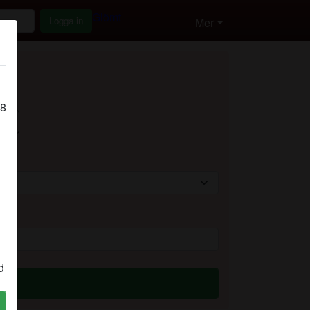
Glömt
Logga in
Mer
18
55+
d