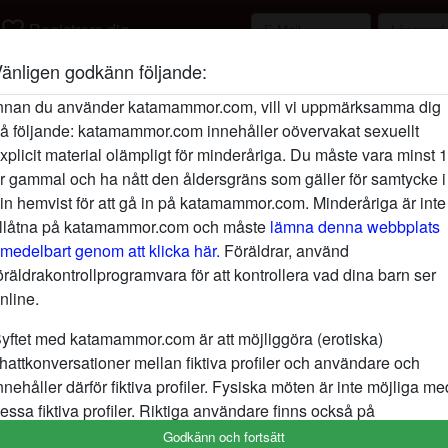
favorite_border
Registrera dig
änligen godkänn följande:
nnan du använder katamammor.com, vill vi uppmärksamma dig
å följande: katamammor.com innehåller oövervakat sexuellt
Vilken ålder?
xplicit material olämpligt för minderåriga. Du måste vara minst 
18-25
26-35
36-54
r gammal och ha nått den åldersgräns som gäller för samtycke i
in hemvist för att gå in på katamammor.com. Minderåriga är inte
illåtna på katamammor.com och måste
Vilken stad?
lämna denna webbplats
medelbart genom att klicka här.
Föräldrar, använd
öräldrakontrollprogramvara för att kontrollera vad dina barn ser
nline.
Eller sök efter användarnamn
yftet med katamammor.com är att möjliggöra (erotiska)
hattkonversationer mellan fiktiva profiler och användare och
nnehåller därför fiktiva profiler. Fysiska möten är inte möjliga me
Hitta nu!
search
essa fiktiva profiler. Riktiga användare finns också på
ebbplatsen. För att skilja mellan dessa användare, besök
FAQ
.
Godkänn och fortsätt