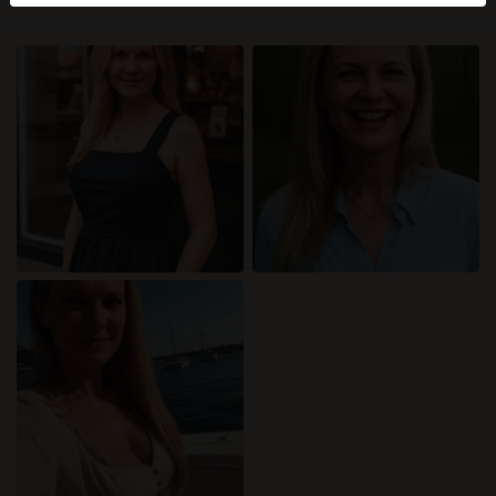
mellan dessa användare, besök
FAQ
.
Du intygar att följande fakta är korrekta:
Jag godkänner att denna webbplats får använda
cookies och liknande tekniker för analys- och
reklamändamål.
Jag är minst 18 år gammal och har nått
åldersgränsen för samtycke i min hemvist.
Jag kommer inte att distribuera något material från
katamammor.com.
Jag kommer inte att tillåta minderåriga att få tillgång
till katamammor.com eller något material som finns i
det.
Allt material jag ser eller laddar ner från
katamammor.com är för min personliga användning
och jag kommer inte att visa det för en minderårig.
Jag kontaktades inte av leverantörerna av detta
material, och jag väljer frivilligt att se eller ladda ner