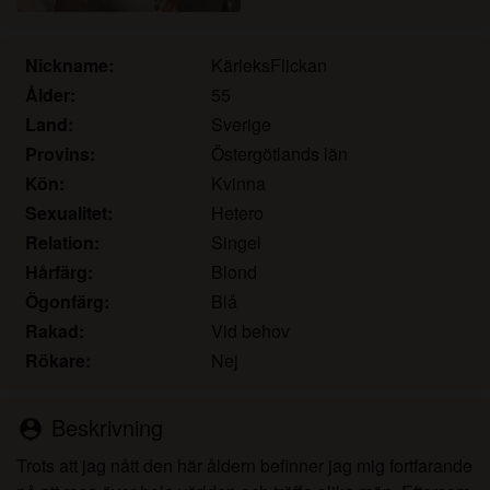
det.
Jag erkänner att katamammor.com inkluderar
fantasiprofiler skapade och driftade av webbplatsen
Nickname:
KärleksFlickan
som kan kommunicera med mig i marknadsförings-
Ålder:
55
och andra syften.
Land:
Sverige
Jag erkänner att personer som visas på bilder på
Provins:
Östergötlands län
landningssidan eller i fantasiprofiler kanske inte är
Kön:
Kvinna
faktiska medlemmar av katamammor.com och att
Sexualitet:
Hetero
vissa data tillhandahålls endast för illustrativa
Relation:
Singel
syften.
Jag erkänner att katamammor.com inte undersöker
Hårfärg:
Blond
bakgrunden hos sina medlemmar och att
Ögonfärg:
Blå
webbplatsen inte på annat sätt försöker verifiera
Rakad:
Vid behov
riktigheten i uttalanden från sina medlemmar.
Rökare:
Nej
Beskrivning
person_pin
Trots att jag nått den här åldern befinner jag mig fortfarande