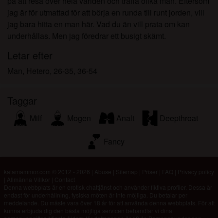
på att resa över hela världen och träffa olika män. Eftersom
jag är för utmattad för att börja en runda till runt jorden, vill
jag bara hitta en man här. Vad du än vill prata om kan
underhållas. Men jag föredrar ett busigt skämt.
Letar efter
Man, Hetero, 26-35, 36-54
Taggar
Milf
Mogen
Analt
Deepthroat
Fancy
katamammor.com © 2012 - 2026
|
Abuse
|
Sitemap
|
Priser
|
FAQ
|
Privacy policy
|
Allmänna Villkor
|
Contact
Denna webbplats är en erotisk chattjänst och använder fiktiva profiler. Dessa är
endast för underhållning, fysiska möten är inte möjliga. Du betalar per
meddelande. Du måste vara över 18 år för att använda denna webbplats. För att
kunna erbjuda dig den bästa möjliga servicen behandlar vi dina