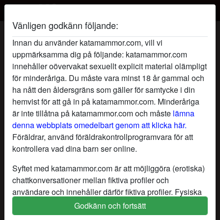
Vänligen godkänn följande:
KärleksFlickan's profil
Innan du använder katamammor.com, vill vi
uppmärksamma dig på följande: katamammor.com
innehåller oövervakat sexuellt explicit material olämpligt
för minderåriga. Du måste vara minst 18 år gammal och
ha nått den åldersgräns som gäller för samtycke i din
hemvist för att gå in på katamammor.com. Minderåriga
är inte tillåtna på katamammor.com och måste
lämna
denna webbplats omedelbart genom att klicka här.
Föräldrar, använd föräldrakontrollprogramvara för att
kontrollera vad dina barn ser online.
Syftet med katamammor.com är att möjliggöra (erotiska)
chattkonversationer mellan fiktiva profiler och
användare och innehåller därför fiktiva profiler. Fysiska
möten är inte möjliga med dessa fiktiva profiler. Riktiga
Godkänn och fortsätt
star
chat
Lägg till
Chatta nu
användare finns också på webbplatsen. För att skilja