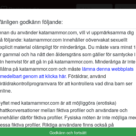
favorite_border
Registrera dig
änligen godkänn följande:
Beskrivning
person_pin
nnan du använder katamammor.com, vill vi uppmärksamma dig
å följande: katamammor.com innehåller oövervakat sexuellt
Jag kan vara en blyg person, men jag komm
xplicit material olämpligt för minderåriga. Du måste vara minst 
personlighet för en het man. Så om du behö
r gammal och ha nått den åldersgräns som gäller för samtycke i
bara för mig. Jag ska använda min tid till 
in hemvist för att gå in på katamammor.com. Minderåriga är inte
få dig att sperma omedelbart, eller låt os
illåtna på katamammor.com och måste
lämna denna webbplats
Letar efter
medelbart genom att klicka här.
Föräldrar, använd
öräldrakontrollprogramvara för att kontrollera vad dina barn ser
Man, Hetero, 18-25, 26-35
nline.
yftet med katamammor.com är att möjliggöra (erotiska)
Taggar
hattkonversationer mellan fiktiva profiler och användare och
Blowjob
Oral
Handjob
nnehåller därför fiktiva profiler. Fysiska möten är inte möjliga me
essa fiktiva profiler. Riktiga användare finns också på
Undergiven
Små bröst
ebbplatsen. För att skilja mellan dessa användare, besök
FAQ
.
Godkänn och fortsätt