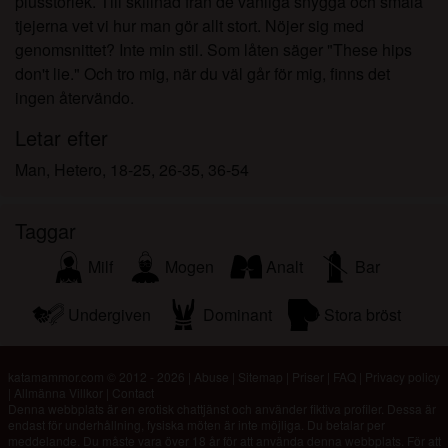
plusstorlek. Till skillnad från de vanliga snygga och smala
tjejerna vet vi hur man gör allt stort. Nöjer sig med
genomsnittet? Inte min stil. Som låten säger "These hips
don't lie." Och tro mig, när du väl går för mig, finns det
ingen återvändo.
Letar efter
Man, Hetero, 18-25, 26-35, 36-54
Taggar
Milf
Mogen
Analt
Bar
Undergiven
Dominant
Stora bröst
katamammor.com © 2012 - 2026
|
Abuse
|
Sitemap
|
Priser
|
FAQ
|
Privacy policy
|
Allmänna Villkor
|
Contact
Denna webbplats är en erotisk chattjänst och använder fiktiva profiler. Dessa är
endast för underhållning, fysiska möten är inte möjliga. Du betalar per
meddelande. Du måste vara över 18 år för att använda denna webbplats. För att