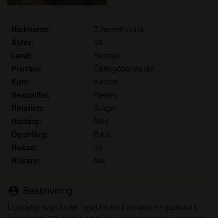
det.
Jag erkänner att katamammor.com inkluderar
fantasiprofiler skapade och driftade av webbplatsen
Nickname:
ErfarenKvinna
som kan kommunicera med mig i marknadsförings-
Ålder:
58
och andra syften.
Land:
Sverige
Jag erkänner att personer som visas på bilder på
Provins:
Östergötlands län
landningssidan eller i fantasiprofiler kanske inte är
Kön:
Kvinna
faktiska medlemmar av katamammor.com och att
Sexualitet:
Hetero
vissa data tillhandahålls endast för illustrativa
Relation:
Singel
syften.
Jag erkänner att katamammor.com inte undersöker
Hårfärg:
Röd
bakgrunden hos sina medlemmar och att
Ögonfärg:
Brun
webbplatsen inte på annat sätt försöker verifiera
Rakad:
Ja
riktigheten i uttalanden från sina medlemmar.
Rökare:
Nej
Beskrivning
person_pin
Uppriktigt sagt är det inget fel med att vara en gudinna i