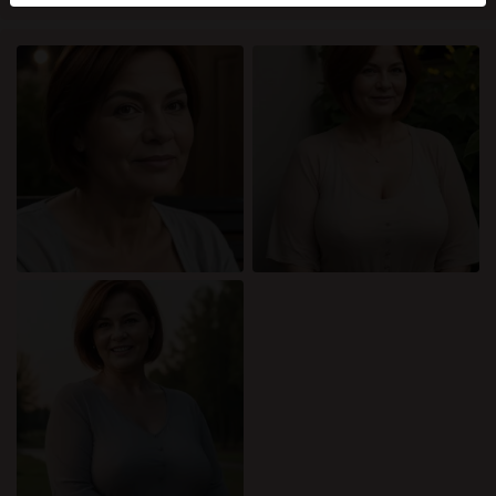
mellan dessa användare, besök
FAQ
.
Du intygar att följande fakta är korrekta:
Jag godkänner att denna webbplats får använda
cookies och liknande tekniker för analys- och
reklamändamål.
Jag är minst 18 år gammal och har nått
åldersgränsen för samtycke i min hemvist.
Jag kommer inte att distribuera något material från
katamammor.com.
Jag kommer inte att tillåta minderåriga att få tillgång
till katamammor.com eller något material som finns i
det.
Allt material jag ser eller laddar ner från
katamammor.com är för min personliga användning
och jag kommer inte att visa det för en minderårig.
Jag kontaktades inte av leverantörerna av detta
material, och jag väljer frivilligt att se eller ladda ner