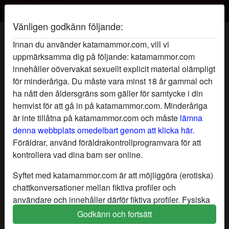
Vänligen godkänn följande:
ErfarenKvinna's profil
Innan du använder katamammor.com, vill vi
uppmärksamma dig på följande: katamammor.com
innehåller oövervakat sexuellt explicit material olämpligt
för minderåriga. Du måste vara minst 18 år gammal och
ha nått den åldersgräns som gäller för samtycke i din
hemvist för att gå in på katamammor.com. Minderåriga
är inte tillåtna på katamammor.com och måste
lämna
denna webbplats omedelbart genom att klicka här.
Föräldrar, använd föräldrakontrollprogramvara för att
kontrollera vad dina barn ser online.
Syftet med katamammor.com är att möjliggöra (erotiska)
chattkonversationer mellan fiktiva profiler och
användare och innehåller därför fiktiva profiler. Fysiska
möten är inte möjliga med dessa fiktiva profiler. Riktiga
Godkänn och fortsätt
star
chat
Lägg till
Chatta nu
användare finns också på webbplatsen. För att skilja