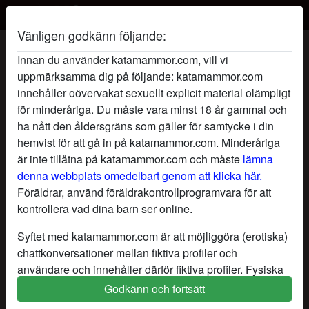
Vänligen godkänn följande:
PleasePleasePleaseMe's profil
Innan du använder katamammor.com, vill vi
uppmärksamma dig på följande: katamammor.com
innehåller oövervakat sexuellt explicit material olämpligt
för minderåriga. Du måste vara minst 18 år gammal och
ha nått den åldersgräns som gäller för samtycke i din
hemvist för att gå in på katamammor.com. Minderåriga
är inte tillåtna på katamammor.com och måste
lämna
denna webbplats omedelbart genom att klicka här.
Föräldrar, använd föräldrakontrollprogramvara för att
kontrollera vad dina barn ser online.
Syftet med katamammor.com är att möjliggöra (erotiska)
chattkonversationer mellan fiktiva profiler och
användare och innehåller därför fiktiva profiler. Fysiska
möten är inte möjliga med dessa fiktiva profiler. Riktiga
Godkänn och fortsätt
star
chat
Lägg till
Chatta nu
användare finns också på webbplatsen. För att skilja