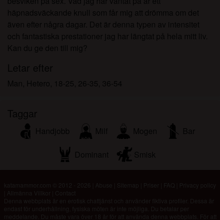
besviken på sex. Vad jag har väntat på är ett
häpnadsväckande knull som får mig att drömma om det
även efter några dagar. Det är denna typen av intensitet
och fantastiska prestationer jag har längtat på hela mitt liv.
Kan du ge den till mig?
Letar efter
Man, Hetero, 18-25, 26-35, 36-54
Taggar
Handjobb
Milf
Mogen
Bar
Dominant
Smisk
katamammor.com © 2012 - 2026
|
Abuse
|
Sitemap
|
Priser
|
FAQ
|
Privacy policy
|
Allmänna Villkor
|
Contact
Denna webbplats är en erotisk chattjänst och använder fiktiva profiler. Dessa är
endast för underhållning, fysiska möten är inte möjliga. Du betalar per
meddelande. Du måste vara över 18 år för att använda denna webbplats. För att