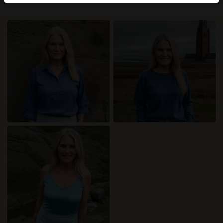
mellan dessa användare, besök
FAQ
.
Du intygar att följande fakta är korrekta:
Jag godkänner att denna webbplats får använda
cookies och liknande tekniker för analys- och
reklamändamål.
Jag är minst 18 år gammal och har nått
åldersgränsen för samtycke i min hemvist.
Jag kommer inte att distribuera något material från
katamammor.com.
Jag kommer inte att tillåta minderåriga att få tillgång
till katamammor.com eller något material som finns i
det.
Allt material jag ser eller laddar ner från
katamammor.com är för min personliga användning
och jag kommer inte att visa det för en minderårig.
Jag kontaktades inte av leverantörerna av detta
material, och jag väljer frivilligt att se eller ladda ner