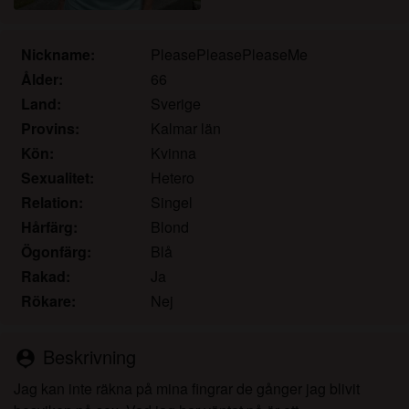
det.
Jag erkänner att katamammor.com inkluderar
fantasiprofiler skapade och driftade av webbplatsen
Nickname:
PleasePleasePleaseMe
som kan kommunicera med mig i marknadsförings-
Ålder:
66
och andra syften.
Land:
Sverige
Jag erkänner att personer som visas på bilder på
Provins:
Kalmar län
landningssidan eller i fantasiprofiler kanske inte är
Kön:
Kvinna
faktiska medlemmar av katamammor.com och att
Sexualitet:
Hetero
vissa data tillhandahålls endast för illustrativa
Relation:
Singel
syften.
Jag erkänner att katamammor.com inte undersöker
Hårfärg:
Blond
bakgrunden hos sina medlemmar och att
Ögonfärg:
Blå
webbplatsen inte på annat sätt försöker verifiera
Rakad:
Ja
riktigheten i uttalanden från sina medlemmar.
Rökare:
Nej
Beskrivning
person_pin
Jag kan inte räkna på mina fingrar de gånger jag blivit