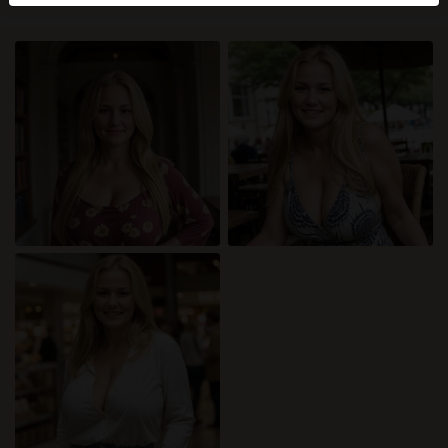
mellan dessa användare, besök
FAQ
.
Du intygar att följande fakta är korrekta:
Jag godkänner att denna webbplats får använda
cookies och liknande tekniker för analys- och
reklamändamål.
Jag är minst 18 år gammal och har nått
åldersgränsen för samtycke i min hemvist.
Jag kommer inte att distribuera något material från
katamammor.com.
Jag kommer inte att tillåta minderåriga att få tillgång
till katamammor.com eller något material som finns i
det.
Allt material jag ser eller laddar ner från
katamammor.com är för min personliga användning
och jag kommer inte att visa det för en minderårig.
Jag kontaktades inte av leverantörerna av detta
material, och jag väljer frivilligt att se eller ladda ner