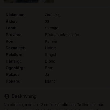
det.
Jag erkänner att katamammor.com inkluderar
fantasiprofiler skapade och driftade av webbplatsen
Nickname:
Oraltokig
som kan kommunicera med mig i marknadsförings-
Ålder:
28
och andra syften.
Land:
Sverige
Jag erkänner att personer som visas på bilder på
Provins:
Södermanlands län
landningssidan eller i fantasiprofiler kanske inte är
Kön:
Kvinna
faktiska medlemmar av katamammor.com och att
Sexualitet:
Hetero
vissa data tillhandahålls endast för illustrativa
Relation:
Singel
syften.
Jag erkänner att katamammor.com inte undersöker
Hårfärg:
Blond
bakgrunden hos sina medlemmar och att
Ögonfärg:
Brun
webbplatsen inte på annat sätt försöker verifiera
Rakad:
Ja
riktigheten i uttalanden från sina medlemmar.
Rökare:
Ibland
Beskrivning
person_pin
No offence, men en 12 cm kuk är alldeles för liten och når