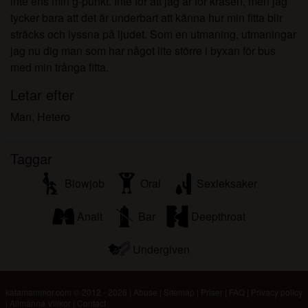
inte ens min g-punkt. Inte för att jag är för kräsen, men jag
tycker bara att det är underbart att känna hur min fitta blir
sträcks och lyssna på ljudet. Som en utmaning, utmaningar
jag nu dig man som har något lite större i byxan för bus
med min trånga fitta.
Letar efter
Man, Hetero
Taggar
Blowjob
Oral
Sexleksaker
Analt
Bar
Deepthroat
Undergiven
katamammor.com © 2012 - 2026
|
Abuse
|
Sitemap
|
Priser
|
FAQ
|
Privacy policy
|
Allmänna Villkor
|
Contact