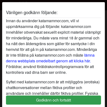
Vänligen godkänn följande:
Oraltokig's profil
Innan du använder katamammor.com, vill vi
uppmärksamma dig på följande: katamammor.com
innehåller oövervakat sexuellt explicit material olämpligt
för minderåriga. Du måste vara minst 18 år gammal och
ha nått den åldersgräns som gäller för samtycke i din
hemvist för att gå in på katamammor.com. Minderåriga
är inte tillåtna på katamammor.com och måste
lämna
denna webbplats omedelbart genom att klicka här.
Föräldrar, använd föräldrakontrollprogramvara för att
kontrollera vad dina barn ser online.
Syftet med katamammor.com är att möjliggöra (erotiska)
chattkonversationer mellan fiktiva profiler och
användare och innehåller därför fiktiva profiler. Fysiska
möten är inte möjliga med dessa fiktiva profiler. Riktiga
Godkänn och fortsätt
star
chat
Lägg till
Chatta nu
användare finns också på webbplatsen. För att skilja