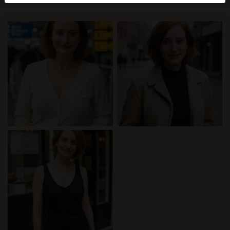
mellan dessa användare, besök
FAQ
.
Du intygar att följande fakta är korrekta:
Jag godkänner att denna webbplats får använda
cookies och liknande tekniker för analys- och
reklamändamål.
Jag är minst 18 år gammal och har nått
åldersgränsen för samtycke i min hemvist.
Jag kommer inte att distribuera något material från
katamammor.com.
Jag kommer inte att tillåta minderåriga att få tillgång
till katamammor.com eller något material som finns i
det.
Allt material jag ser eller laddar ner från
katamammor.com är för min personliga användning
och jag kommer inte att visa det för en minderårig.
Jag kontaktades inte av leverantörerna av detta
material, och jag väljer frivilligt att se eller ladda ner