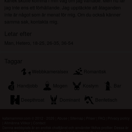
kärlek skulle komma i min väg om jag väntade. Men nu får
jag inte ens ett förhållande. Jag upptäckte att åtaganden
inte är något som är menat för mig. Om du också känner
samma sak, kontakta mig.
Letar efter
Man, Hetero, 18-25, 26-35, 36-54
Taggar
Webbkameralsex
Romantisk
Handjobb
Mogen
Kostym
Bar
Deepthroat
Dominant
Benfetisch
katamammor.com © 2012 - 2026
|
Abuse
|
Sitemap
|
Priser
|
FAQ
|
Privacy policy
|
Allmänna Villkor
|
Contact
Denna webbplats är en erotisk chattjänst och använder fiktiva profiler. Dessa är