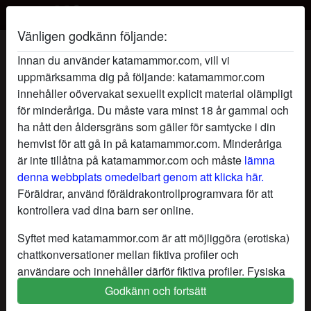
Vänligen godkänn följande:
SkimrandeFé's profil
Innan du använder katamammor.com, vill vi
uppmärksamma dig på följande: katamammor.com
innehåller oövervakat sexuellt explicit material olämpligt
för minderåriga. Du måste vara minst 18 år gammal och
ha nått den åldersgräns som gäller för samtycke i din
hemvist för att gå in på katamammor.com. Minderåriga
är inte tillåtna på katamammor.com och måste
lämna
denna webbplats omedelbart genom att klicka här.
Föräldrar, använd föräldrakontrollprogramvara för att
kontrollera vad dina barn ser online.
Syftet med katamammor.com är att möjliggöra (erotiska)
chattkonversationer mellan fiktiva profiler och
användare och innehåller därför fiktiva profiler. Fysiska
möten är inte möjliga med dessa fiktiva profiler. Riktiga
Godkänn och fortsätt
star
chat
Lägg till
Chatta nu
användare finns också på webbplatsen. För att skilja