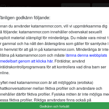
favorite_border
Registrera dig
änligen godkänn följande:
Beskrivning
person_pin
nnan du använder katamammor.com, vill vi uppmärksamma dig
å följande: katamammor.com innehåller oövervakat sexuellt
Vem kunde tro att jag skulle bryta mig ur 
xplicit material olämpligt för minderåriga. Du måste vara minst 
Ändå tror jag att inget är för sent att börja
r gammal och ha nått den åldersgräns som gäller för samtycke i
värma upp mina ben och muskler, för jag är
in hemvist för att gå in på katamammor.com. Minderåriga är inte
Letar efter
illåtna på katamammor.com och måste
lämna denna webbplats
medelbart genom att klicka här.
Föräldrar, använd
Man, Hetero, Kaukasisk, 26-35, 36-54
öräldrakontrollprogramvara för att kontrollera vad dina barn ser
nline.
Taggar
yftet med katamammor.com är att möjliggöra (erotiska)
Blowjob
Oral
Milf
hattkonversationer mellan fiktiva profiler och användare och
nnehåller därför fiktiva profiler. Fysiska möten är inte möjliga me
Mistress
essa fiktiva profiler. Riktiga användare finns också på
ebbplatsen. För att skilja mellan dessa användare, besök
FAQ
.
Godkänn och fortsätt