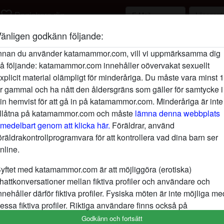
favorite_border
Registrera dig
änligen godkänn följande:
Beskrivning
person_pin
nnan du använder katamammor.com, vill vi uppmärksamma dig
å följande: katamammor.com innehåller oövervakat sexuellt
Till skillnad från andra tjejer är det inte m
xplicit material olämpligt för minderåriga. Du måste vara minst 
hellre mina sanna färger än att gömma mi
r gammal och ha nått den åldersgräns som gäller för samtycke i
jag mig varm och kåt. Jag behöver lite eller
in hemvist för att gå in på katamammor.com. Minderåriga är inte
förrän jag hittar en som gör det åt mig. Ch
illåtna på katamammor.com och måste
lämna denna webbplats
Letar efter
medelbart genom att klicka här.
Föräldrar, använd
öräldrakontrollprogramvara för att kontrollera vad dina barn ser
Man, Hetero, 26-35, 36-54
nline.
yftet med katamammor.com är att möjliggöra (erotiska)
Taggar
hattkonversationer mellan fiktiva profiler och användare och
Webbkameralsex
Rollspel
nnehåller därför fiktiva profiler. Fysiska möten är inte möjliga me
essa fiktiva profiler. Riktiga användare finns också på
Bar
Undergiven
ebbplatsen. För att skilja mellan dessa användare, besök
FAQ
.
Godkänn och fortsätt