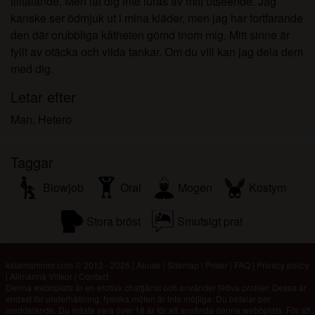
tilltalande. Men låt dig inte luras av mitt utseende. Jag
kanske ser ödmjuk ut i mina kläder, men jag har fortfarande
den där orubbliga kåtheten gömd inom mig. Mitt sinne är
fyllt av otäcka och vilda tankar. Om du vill kan jag dela dem
med dig.
Letar efter
Man, Hetero
Taggar
Blowjob
Oral
Mogen
Kostym
Stora bröst
Smutsigt prat
katamammor.com © 2012 - 2026
|
Abuse
|
Sitemap
|
Priser
|
FAQ
|
Privacy policy
|
Allmänna Villkor
|
Contact
Denna webbplats är en erotisk chattjänst och använder fiktiva profiler. Dessa är
endast för underhållning, fysiska möten är inte möjliga. Du betalar per
meddelande. Du måste vara över 18 år för att använda denna webbplats. För att