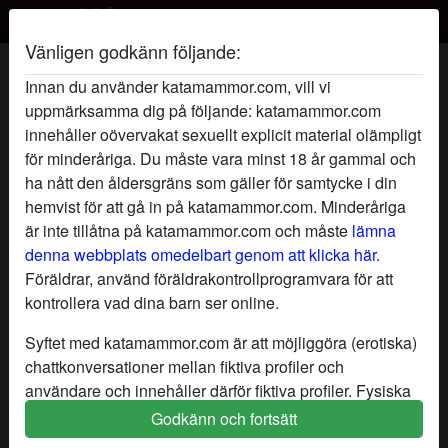
Vänligen godkänn följande:
Picnicktjejen's profil
Innan du använder katamammor.com, vill vi
uppmärksamma dig på följande: katamammor.com
radio_button_checked
innehåller oövervakat sexuellt explicit material olämpligt
för minderåriga. Du måste vara minst 18 år gammal och
ha nått den åldersgräns som gäller för samtycke i din
hemvist för att gå in på katamammor.com. Minderåriga
är inte tillåtna på katamammor.com och måste
lämna
denna webbplats omedelbart genom att klicka här.
Föräldrar, använd föräldrakontrollprogramvara för att
kontrollera vad dina barn ser online.
Syftet med katamammor.com är att möjliggöra (erotiska)
chattkonversationer mellan fiktiva profiler och
användare och innehåller därför fiktiva profiler. Fysiska
möten är inte möjliga med dessa fiktiva profiler. Riktiga
Godkänn och fortsätt
star
chat
Lägg till
Chatta nu
användare finns också på webbplatsen. För att skilja