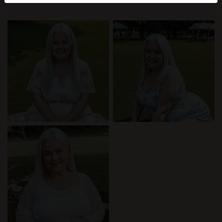
mellan dessa användare, besök
FAQ
.
Du intygar att följande fakta är korrekta:
Jag godkänner att denna webbplats får använda
cookies och liknande tekniker för analys- och
reklamändamål.
Jag är minst 18 år gammal och har nått
åldersgränsen för samtycke i min hemvist.
Jag kommer inte att distribuera något material från
katamammor.com.
Jag kommer inte att tillåta minderåriga att få tillgång
till katamammor.com eller något material som finns i
det.
Allt material jag ser eller laddar ner från
katamammor.com är för min personliga användning
och jag kommer inte att visa det för en minderårig.
Jag kontaktades inte av leverantörerna av detta
material, och jag väljer frivilligt att se eller ladda ner