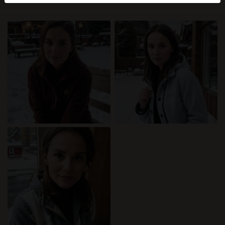
mellan dessa användare, besök
FAQ
.
Du intygar att följande fakta är korrekta:
Jag godkänner att denna webbplats får använda
cookies och liknande tekniker för analys- och
reklamändamål.
Jag är minst 18 år gammal och har nått
åldersgränsen för samtycke i min hemvist.
Jag kommer inte att distribuera något material från
katamammor.com.
Jag kommer inte att tillåta minderåriga att få tillgång
till katamammor.com eller något material som finns i
det.
Allt material jag ser eller laddar ner från
katamammor.com är för min personliga användning
och jag kommer inte att visa det för en minderårig.
Jag kontaktades inte av leverantörerna av detta
material, och jag väljer frivilligt att se eller ladda ner