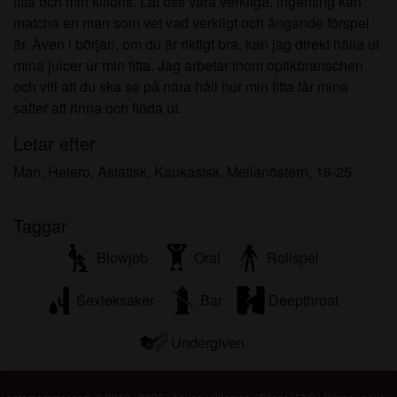
fitta och min klitoris. Låt oss vara verkliga, ingenting kan
matcha en man som vet vad verkligt och ångande förspel
är. Även i början, om du är riktigt bra, kan jag direkt hälla ut
mina juicer ur min fitta. Jag arbetar inom optikbranschen
och vill att du ska se på nära håll hur min fitta får mina
safter att rinna och flöda ut.
Letar efter
Man, Hetero, Asiatisk, Kaukasisk, Mellanöstern, 18-25
Taggar
Blowjob
Oral
Rollspel
Sexleksaker
Bar
Deepthroat
Undergiven