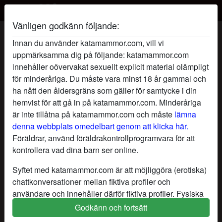
Vänligen godkänn följande:
Påallafyra's profil
Innan du använder katamammor.com, vill vi
uppmärksamma dig på följande: katamammor.com
radio_button_checked
innehåller oövervakat sexuellt explicit material olämpligt
för minderåriga. Du måste vara minst 18 år gammal och
ha nått den åldersgräns som gäller för samtycke i din
hemvist för att gå in på katamammor.com. Minderåriga
är inte tillåtna på katamammor.com och måste
lämna
denna webbplats omedelbart genom att klicka här.
Föräldrar, använd föräldrakontrollprogramvara för att
kontrollera vad dina barn ser online.
Syftet med katamammor.com är att möjliggöra (erotiska)
chattkonversationer mellan fiktiva profiler och
användare och innehåller därför fiktiva profiler. Fysiska
möten är inte möjliga med dessa fiktiva profiler. Riktiga
Godkänn och fortsätt
star
chat
Lägg till
Chatta nu
användare finns också på webbplatsen. För att skilja