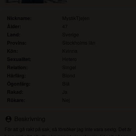
det.
Jag erkänner att katamammor.com inkluderar
fantasiprofiler skapade och driftade av webbplatsen
Nickname:
MystikTjejen
som kan kommunicera med mig i marknadsförings-
Ålder:
47
och andra syften.
Land:
Sverige
Jag erkänner att personer som visas på bilder på
Provins:
Stockholms län
landningssidan eller i fantasiprofiler kanske inte är
Kön:
Kvinna
faktiska medlemmar av katamammor.com och att
Sexualitet:
Hetero
vissa data tillhandahålls endast för illustrativa
Relation:
Singel
syften.
Jag erkänner att katamammor.com inte undersöker
Hårfärg:
Blond
bakgrunden hos sina medlemmar och att
Ögonfärg:
Blå
webbplatsen inte på annat sätt försöker verifiera
Rakad:
Ja
riktigheten i uttalanden från sina medlemmar.
Rökare:
Nej
Beskrivning
person_pin
För att gå rakt på sak, så försöker jag inte vara sexig. Det är