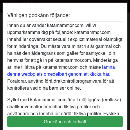
Vänligen godkänn följande:
MystikTjejen's profil
Innan du använder katamammor.com, vill vi
uppmärksamma dig på följande: katamammor.com
innehåller oövervakat sexuellt explicit material olämpligt
för minderåriga. Du måste vara minst 18 år gammal och
ha nått den åldersgräns som gäller för samtycke i din
hemvist för att gå in på katamammor.com. Minderåriga
är inte tillåtna på katamammor.com och måste
lämna
denna webbplats omedelbart genom att klicka här.
Föräldrar, använd föräldrakontrollprogramvara för att
kontrollera vad dina barn ser online.
Syftet med katamammor.com är att möjliggöra (erotiska)
chattkonversationer mellan fiktiva profiler och
användare och innehåller därför fiktiva profiler. Fysiska
möten är inte möjliga med dessa fiktiva profiler. Riktiga
Godkänn och fortsätt
star
chat
Lägg till
Chatta nu
användare finns också på webbplatsen. För att skilja