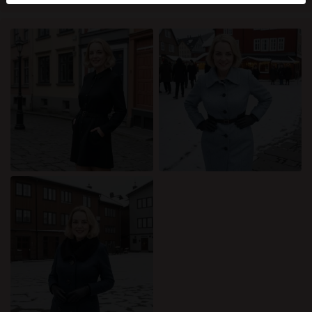
mellan dessa användare, besök
FAQ
.
Du intygar att följande fakta är korrekta:
Jag godkänner att denna webbplats får använda
cookies och liknande tekniker för analys- och
reklamändamål.
Jag är minst 18 år gammal och har nått
åldersgränsen för samtycke i min hemvist.
Jag kommer inte att distribuera något material från
katamammor.com.
Jag kommer inte att tillåta minderåriga att få tillgång
till katamammor.com eller något material som finns i
det.
Allt material jag ser eller laddar ner från
katamammor.com är för min personliga användning
och jag kommer inte att visa det för en minderårig.
Jag kontaktades inte av leverantörerna av detta
material, och jag väljer frivilligt att se eller ladda ner