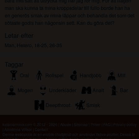
bara mitt sätt att uttrycka mig när jag rör mig. För att någon
man ska kunna ta mina kroppsdelar till fullo borde han ha
en generös smak av mina läppar och behandla det som det
sötaste godis han någonsin sett. Kan du göra det?
Letar efter
Man, Hetero, 18-25, 26-35
Taggar
Oral
Rollspel
Handjobb
Milf
Mogen
Underkläder
Analt
Bar
Deepthroat
Smisk
katamammor.com © 2012 - 2026
|
Abuse
|
Sitemap
|
Priser
|
FAQ
|
Privacy policy
|
Allmänna Villkor
|
Contact
Denna webbplats är en erotisk chattjänst och använder fiktiva profiler. Dessa är