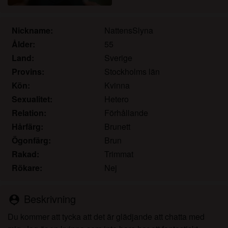
det.
Jag erkänner att katamammor.com inkluderar
fantasiprofiler skapade och driftade av webbplatsen
Nickname:
NattensSlyna
som kan kommunicera med mig i marknadsförings-
Ålder:
55
och andra syften.
Land:
Sverige
Jag erkänner att personer som visas på bilder på
Provins:
Stockholms län
landningssidan eller i fantasiprofiler kanske inte är
Kön:
Kvinna
faktiska medlemmar av katamammor.com och att
Sexualitet:
Hetero
vissa data tillhandahålls endast för illustrativa
Relation:
Förhållande
syften.
Jag erkänner att katamammor.com inte undersöker
Hårfärg:
Brunett
bakgrunden hos sina medlemmar och att
Ögonfärg:
Brun
webbplatsen inte på annat sätt försöker verifiera
Rakad:
Trimmat
riktigheten i uttalanden från sina medlemmar.
Rökare:
Nej
Beskrivning
person_pin
Du kommer att tycka att det är glädjande att chatta med