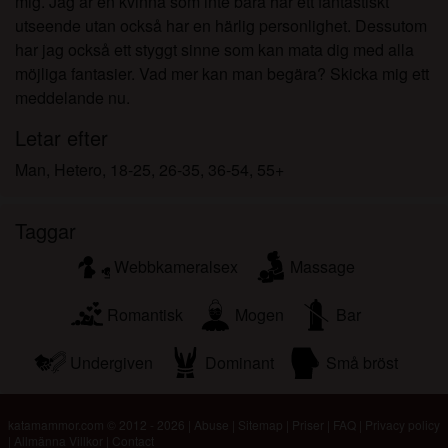
mig. Jag är en kvinna som inte bara har ett fantastiskt
utseende utan också har en härlig personlighet. Dessutom
har jag också ett styggt sinne som kan mata dig med alla
möjliga fantasier. Vad mer kan man begära? Skicka mig ett
meddelande nu.
Letar efter
Man, Hetero, 18-25, 26-35, 36-54, 55+
Taggar
Webbkameralsex
Massage
Romantisk
Mogen
Bar
Undergiven
Dominant
Små bröst
katamammor.com © 2012 - 2026
|
Abuse
|
Sitemap
|
Priser
|
FAQ
|
Privacy policy
|
Allmänna Villkor
|
Contact