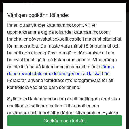
Vänligen godkänn följande:
NattensSlyna's profil
Innan du använder katamammor.com, vill vi
uppmärksamma dig på följande: katamammor.com
innehåller oövervakat sexuellt explicit material olämpligt
för minderåriga. Du måste vara minst 18 år gammal och
ha nått den åldersgräns som gäller för samtycke i din
hemvist för att gå in på katamammor.com. Minderåriga
är inte tillåtna på katamammor.com och måste
lämna
denna webbplats omedelbart genom att klicka här.
Föräldrar, använd föräldrakontrollprogramvara för att
kontrollera vad dina barn ser online.
Syftet med katamammor.com är att möjliggöra (erotiska)
chattkonversationer mellan fiktiva profiler och
användare och innehåller därför fiktiva profiler. Fysiska
möten är inte möjliga med dessa fiktiva profiler. Riktiga
Godkänn och fortsätt
star
chat
Lägg till
Chatta nu
användare finns också på webbplatsen. För att skilja