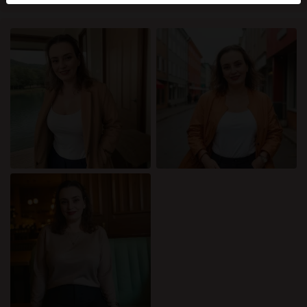
mellan dessa användare, besök
FAQ
.
Du intygar att följande fakta är korrekta:
Jag godkänner att denna webbplats får använda
cookies och liknande tekniker för analys- och
reklamändamål.
Jag är minst 18 år gammal och har nått
åldersgränsen för samtycke i min hemvist.
Jag kommer inte att distribuera något material från
katamammor.com.
Jag kommer inte att tillåta minderåriga att få tillgång
till katamammor.com eller något material som finns i
det.
Allt material jag ser eller laddar ner från
katamammor.com är för min personliga användning
och jag kommer inte att visa det för en minderårig.
Jag kontaktades inte av leverantörerna av detta
material, och jag väljer frivilligt att se eller ladda ner