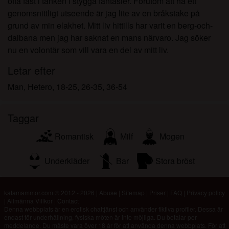
ofta fast i tanken i stygga fantasier. Förutom att ha ett
genomsnittligt utseende är jag lite av en bråkstake på
grund av min elakhet. Mitt liv hittills har varit en berg-och-
dalbana men jag har saknat en mans närvaro. Jag söker
nu en volontär som vill vara en del av mitt liv.
Letar efter
Man, Hetero, 18-25, 26-35, 36-54
Taggar
Romantisk
Milf
Mogen
Underkläder
Bar
Stora bröst
katamammor.com © 2012 - 2026
|
Abuse
|
Sitemap
|
Priser
|
FAQ
|
Privacy policy
|
Allmänna Villkor
|
Contact
Denna webbplats är en erotisk chattjänst och använder fiktiva profiler. Dessa är
endast för underhållning, fysiska möten är inte möjliga. Du betalar per
meddelande. Du måste vara över 18 år för att använda denna webbplats. För att