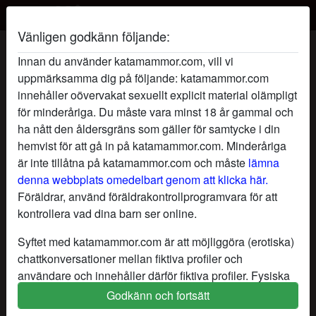
Vänligen godkänn följande:
Mulligochsugen's profil
Innan du använder katamammor.com, vill vi
uppmärksamma dig på följande: katamammor.com
innehåller oövervakat sexuellt explicit material olämpligt
för minderåriga. Du måste vara minst 18 år gammal och
ha nått den åldersgräns som gäller för samtycke i din
hemvist för att gå in på katamammor.com. Minderåriga
är inte tillåtna på katamammor.com och måste
lämna
denna webbplats omedelbart genom att klicka här.
Föräldrar, använd föräldrakontrollprogramvara för att
kontrollera vad dina barn ser online.
Syftet med katamammor.com är att möjliggöra (erotiska)
chattkonversationer mellan fiktiva profiler och
användare och innehåller därför fiktiva profiler. Fysiska
möten är inte möjliga med dessa fiktiva profiler. Riktiga
Godkänn och fortsätt
star
chat
Lägg till
Chatta nu
användare finns också på webbplatsen. För att skilja