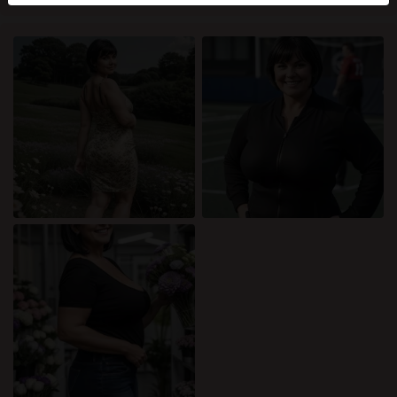
mellan dessa användare, besök
FAQ
.
Du intygar att följande fakta är korrekta:
Jag godkänner att denna webbplats får använda
cookies och liknande tekniker för analys- och
reklamändamål.
Jag är minst 18 år gammal och har nått
åldersgränsen för samtycke i min hemvist.
Jag kommer inte att distribuera något material från
katamammor.com.
Jag kommer inte att tillåta minderåriga att få tillgång
till katamammor.com eller något material som finns i
det.
Allt material jag ser eller laddar ner från
katamammor.com är för min personliga användning
och jag kommer inte att visa det för en minderårig.
Jag kontaktades inte av leverantörerna av detta
material, och jag väljer frivilligt att se eller ladda ner