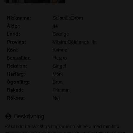
det.
Jag erkänner att katamammor.com inkluderar
fantasiprofiler skapade och driftade av webbplatsen
Nickname:
SolstråleDröm
som kan kommunicera med mig i marknadsförings-
Ålder:
44
och andra syften.
Land:
Sverige
Jag erkänner att personer som visas på bilder på
Provins:
Västra Götalands län
landningssidan eller i fantasiprofiler kanske inte är
Kön:
Kvinna
faktiska medlemmar av katamammor.com och att
Sexualitet:
Hetero
vissa data tillhandahålls endast för illustrativa
Relation:
Singel
syften.
Jag erkänner att katamammor.com inte undersöker
Hårfärg:
Mörk
bakgrunden hos sina medlemmar och att
Ögonfärg:
Brun
webbplatsen inte på annat sätt försöker verifiera
Rakad:
Trimmat
riktigheten i uttalanden från sina medlemmar.
Rökare:
Nej
Beskrivning
person_pin
Råkar du ha skickliga fingrar redo att leka med min fitta