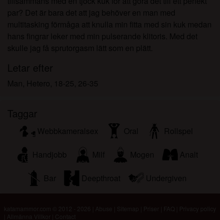
tillsammans med en tjock kuk för att göra det till ett perfekt
par? Det är bara det att jag behöver en man med
multitasking förmåga att knulla min fitta med sin kuk medan
hans fingrar leker med min pulserande klitoris. Med det
skulle jag få sprutorgasm lätt som en plätt.
Letar efter
Man, Hetero, 18-25, 26-35
Taggar
Webbkameralsex
Oral
Rollspel
Handjobb
Milf
Mogen
Analt
Bar
Deepthroat
Undergiven
katamammor.com © 2012 - 2026
|
Abuse
|
Sitemap
|
Priser
|
FAQ
|
Privacy policy
|
Allmänna Villkor
|
Contact