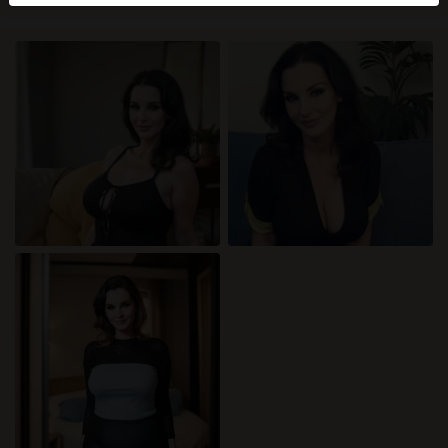
mellan dessa användare, besök
FAQ
.
Du intygar att följande fakta är korrekta:
Jag godkänner att denna webbplats får använda
cookies och liknande tekniker för analys- och
reklamändamål.
Jag är minst 18 år gammal och har nått
åldersgränsen för samtycke i min hemvist.
Jag kommer inte att distribuera något material från
katamammor.com.
Jag kommer inte att tillåta minderåriga att få tillgång
till katamammor.com eller något material som finns i
det.
Allt material jag ser eller laddar ner från
katamammor.com är för min personliga användning
och jag kommer inte att visa det för en minderårig.
Jag kontaktades inte av leverantörerna av detta
material, och jag väljer frivilligt att se eller ladda ner