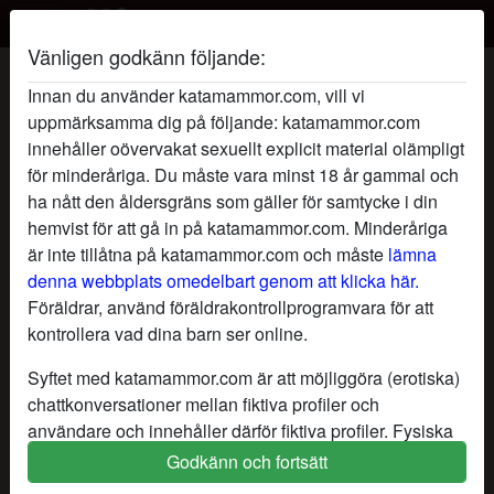
Vänligen godkänn följande:
SolstråleDröm's profil
Innan du använder katamammor.com, vill vi
uppmärksamma dig på följande: katamammor.com
innehåller oövervakat sexuellt explicit material olämpligt
för minderåriga. Du måste vara minst 18 år gammal och
ha nått den åldersgräns som gäller för samtycke i din
hemvist för att gå in på katamammor.com. Minderåriga
är inte tillåtna på katamammor.com och måste
lämna
denna webbplats omedelbart genom att klicka här.
Föräldrar, använd föräldrakontrollprogramvara för att
kontrollera vad dina barn ser online.
Syftet med katamammor.com är att möjliggöra (erotiska)
chattkonversationer mellan fiktiva profiler och
användare och innehåller därför fiktiva profiler. Fysiska
möten är inte möjliga med dessa fiktiva profiler. Riktiga
Godkänn och fortsätt
star
chat
Lägg till
Chatta nu
användare finns också på webbplatsen. För att skilja